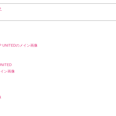
？
NITED